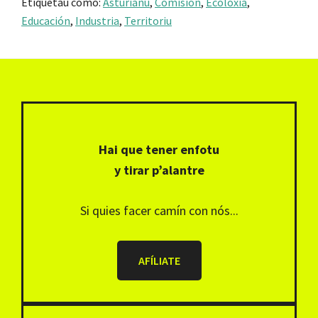
Etiquetáu como:
Asturianu
,
Comisión
,
Ecoloxía
,
Educación
,
Industria
,
Territoriu
Footer
Hai que tener enfotu
y tirar p’alantre
Si quies facer camín con nós...
AFÍLIATE