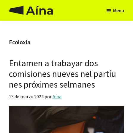
Skip
Skip
Menu
to
to
Aína
Hai
main
footer
Asturies
camín
content
Ecoloxía
Entamen a trabayar dos
comisiones nueves nel partíu
nes próximes selmanes
13 de marzu 2024
por
Aína