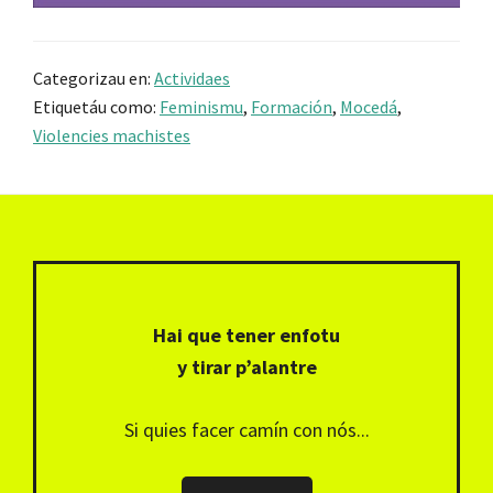
Categorizau en:
Actividaes
Etiquetáu como:
Feminismu
,
Formación
,
Mocedá
,
Violencies machistes
Footer
Hai que tener enfotu
y tirar p’alantre
Si quies facer camín con nós...