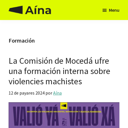
Skip
Skip
Menu
to
to
Aína
Hai
main
footer
Asturies
camín
content
Formación
La Comisión de Mocedá ufre
una formación interna sobre
violencies machistes
12 de payares 2024
por
Aína