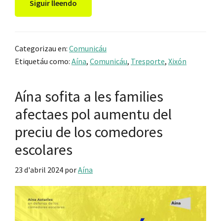
Siguir lleendo
Categorizau en:
Comunicáu
Etiquetáu como:
Aína
,
Comunicáu
,
Tresporte
,
Xixón
Aína sofita a les families
afectaes pol aumentu del
preciu de los comedores
escolares
23 d'abril 2024
por
Aína