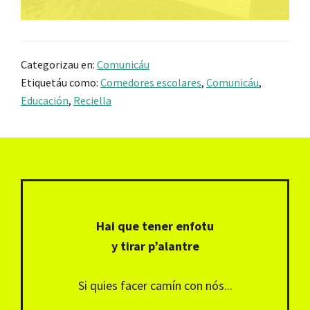
Categorizau en:
Comunicáu
Etiquetáu como:
Comedores escolares
,
Comunicáu
,
Educación
,
Reciella
Footer
Hai que tener enfotu
y tirar p’alantre
Si quies facer camín con nós...