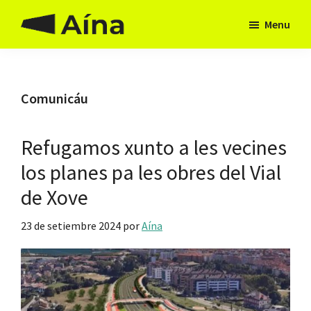
Skip
Skip
Menu
to
to
Aína
Hai
main
footer
Asturies
camín
content
Comunicáu
Refugamos xunto a les vecines
los planes pa les obres del Vial
de Xove
23 de setiembre 2024
por
Aína