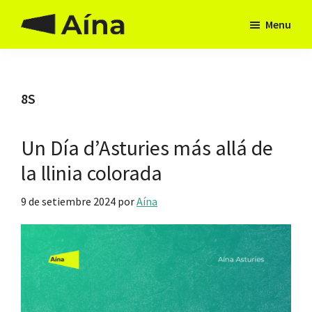
Skip
Skip
Menu
to
to
Aína
Hai
main
footer
Asturies
camín
content
8S
Un Día d’Asturies más allá de
la llinia colorada
9 de setiembre 2024
por
Aína