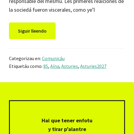
responsable del mesmu. Les primeres reaiciones de
la sociedá fueron viscerales, como ye’l
Siguir lleendo
Categorizau en:
Comunicáu
Etiquetáu como:
8S
,
Aína
,
Asturies
,
Asturies2027
Footer
Hai que tener enfotu
y tirar p’alantre