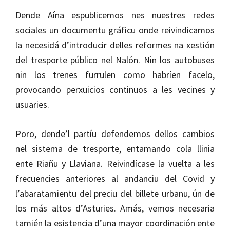
Dende Aína espublicemos nes nuestres redes
sociales un documentu gráficu onde reivindicamos
la necesidá d’introducir delles reformes na xestión
del tresporte público nel Nalón. Nin los autobuses
nin los trenes furrulen como habríen facelo,
provocando perxuicios continuos a les vecines y
usuaries.
Poro, dende’l partíu defendemos dellos cambios
nel sistema de tresporte, entamando cola llinia
ente Riañu y Llaviana. Reivindícase la vuelta a les
frecuencies anteriores al andanciu del Covid y
l’abaratamientu del preciu del billete urbanu, ún de
los más altos d’Asturies. Amás, vemos necesaria
tamién la esistencia d’una mayor coordinación ente