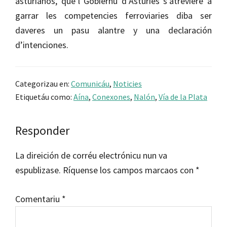
asturianos, que’l Gobiernu d’Asturies s’atreviere a
garrar les competencies ferroviaries diba ser
daveres un pasu alantre y una declaración
d’intenciones.
Categorizau en:
Comunicáu
,
Noticies
Etiquetáu como:
Aína
,
Conexones
,
Nalón
,
Vía de la Plata
Reader
Responder
Interactions
La direición de corréu electrónicu nun va
espublizase.
Ríquense los campos marcaos con
*
Comentariu
*