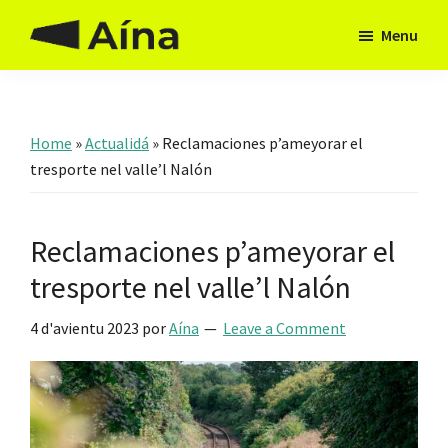
Skip
Skip
Menu
to
to
Aína
Hai
main
footer
Asturies
camín
content
Home
»
Actualidá
»
Reclamaciones p’ameyorar el
tresporte nel valle’l Nalón
Reclamaciones p’ameyorar el
tresporte nel valle’l Nalón
4 d'avientu 2023
por
Aína
Leave a Comment