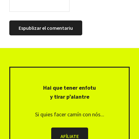
Footer
Hai que tener enfotu
y tirar p’alantre
Si quies facer camín con nós...
AFÍLIATE