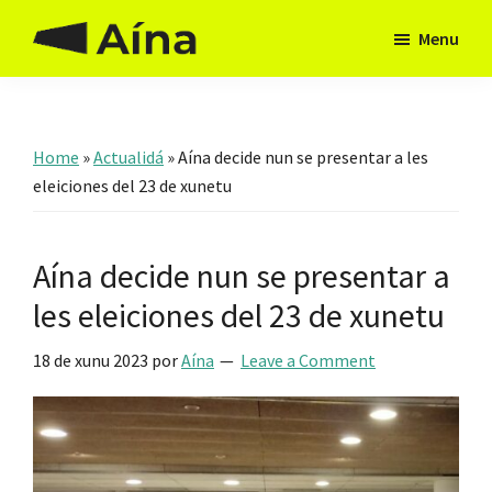
Skip
Skip
Menu
to
to
Aína
Hai
main
footer
Asturies
camín
content
Home
»
Actualidá
»
Aína decide nun se presentar a les
eleiciones del 23 de xunetu
Aína decide nun se presentar a
les eleiciones del 23 de xunetu
18 de xunu 2023
por
Aína
Leave a Comment