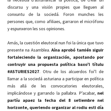
discursu y una visión propies que lleguen al
conxuntu de la sociedá. Foron munches les
persones que, como afiliaes, garraron el micrófonu
y espunxeron les sos opiniones.
Amás, la cuestión eleutoral nun foi la única que tuvo
presente na Asamblea.
Aína aprobó tamién siguir
fortaleciendo la organización, apostando por
contruyir una propuesta política baxo’l títulu
#ASTURIES2027
. Otru de los alcuerdos foi’l de
llamar a la sociedá asturiana a participar en política
más allá de les convocatories eleutorales,
implicándose y garrando la pallabra. P’acabar,
nel
partíu apaez la fecha del 8 setiembre nel
horizonte, queriendo organizar al rodiu esti día