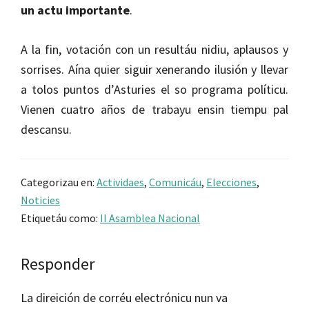
un actu importante
.
A la fin, votación con un resultáu nidiu, aplausos y
sorrises. Aína quier siguir xenerando ilusión y llevar
a tolos puntos d’Asturies el so programa políticu.
Vienen cuatro años de trabayu ensin tiempu pal
descansu.
Categorizau en:
Actividaes
,
Comunicáu
,
Elecciones
,
Noticies
Etiquetáu como:
II Asamblea Nacional
Reader
Responder
Interactions
La direición de corréu electrónicu nun va