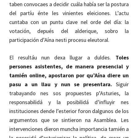
taben convocaes a decidir cuála había ser la postura
del partíu énte les vinientes eleiciones. L’actu
cuntaba con un puntu clave nel orde del día: la
votación, depués del alderique, sobro la
participación d’Aína nesti procesu eleutoral.
El resultáu nun dexa llugar a duldes.
Toles
persones asistentes, de manera presencial y
tamién online, apostaron por qu’Aína diere un
pasu a un llau y nun se presentara.
Siguir
trabayando nes sos propuestes p’Asturies, la
responsabilidá y la posibilidá d’influyir nes
instituciones dende l’esterior foron dalgunos de los
argumentos que se sintieron na Asamblea. Les
intervenciones dieron muncha importancia tamién a
la necesidá d’asturianizar la política, de crear un