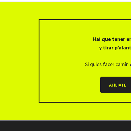
Footer
Hai que tener e
y tirar p’alan
Si quies facer camín 
AFÍLIATE