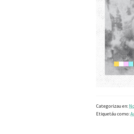
Categorizau en:
No
Etiquetáu como:
A