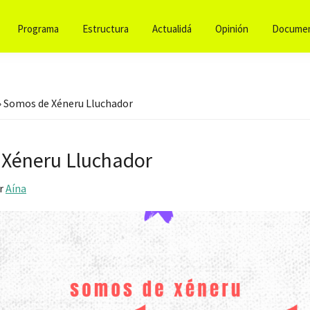
Programa
Estructura
Actualidá
Opinión
Docume
»
Somos de Xéneru Lluchador
Xéneru Lluchador
r
Aína