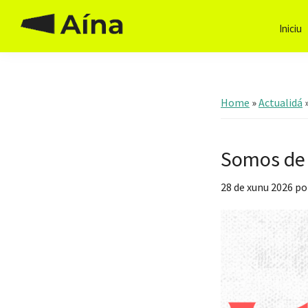
Skip
Skip
Skip
to
to
to
Iniciu
Aína
Hai
primary
main
footer
Asturies
camín
navigation
content
Home
»
Actualidá
Somos de 
28 de xunu 2026
po