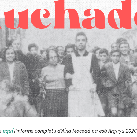
te
equí
l’informe completu d’Aína Mocedá pa esti Arguyu 2026