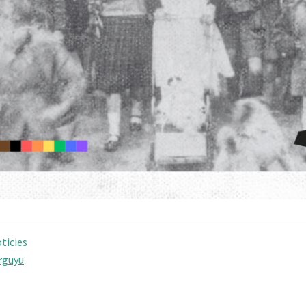
ticies
rguyu