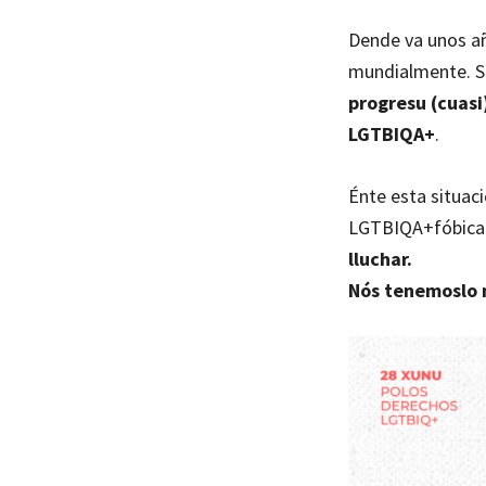
Dende va unos a
mundialmente. Si
progresu (cuasi)
LGTBIQA+
.
Énte esta situaci
LGTBIQA+fóbica
lluchar.
Nós tenemoslo n