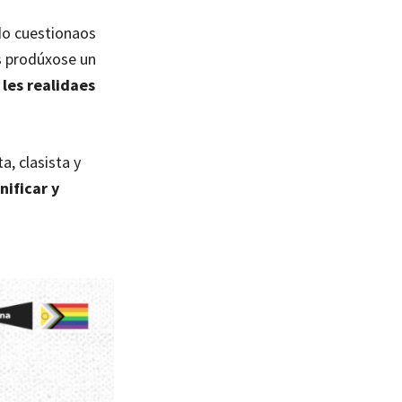
do cuestionaos
s prodúxose un
 les realidaes
a, clasista y
nificar y