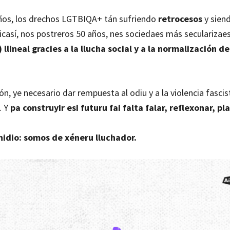
ños, los drechos LGTBIQA+ tán sufriendo
retrocesos
y sien
casí, nos postreros 50 años, nes sociedaes más secularizae
 llineal gracies a la llucha social y a la normalización de
ón, ye necesario dar rempuesta al odiu y a la violencia fascist
. Y
pa construyir esi futuru fai falta falar, reflexonar, pla
idio: somos de xéneru lluchador.