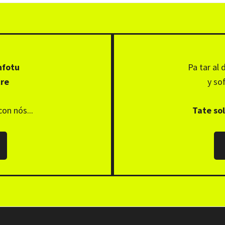
nfotu
Pa tar al 
tre
y sof
con nós...
Tate sol