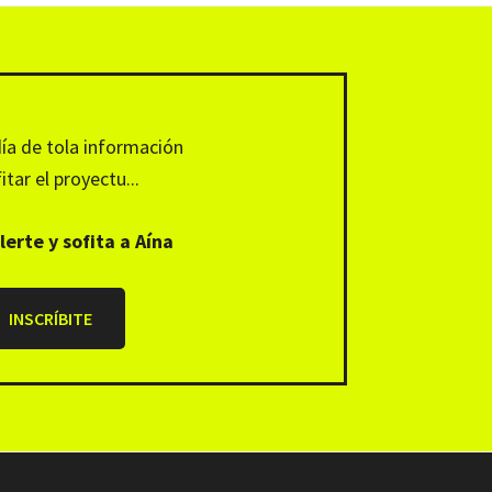
día de tola información
itar el proyectu...
lerte y sofita a Aína
INSCRÍBITE