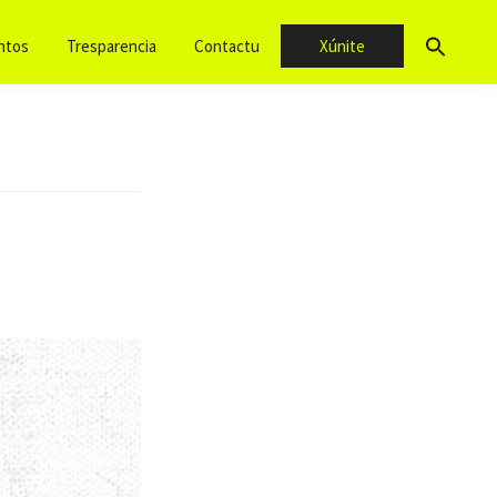
ntos
Tresparencia
Contactu
Xúnite