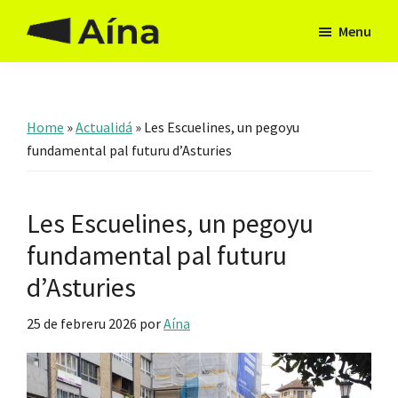
Skip
Skip
Menu
to
to
Aína
Hai
main
footer
Asturies
camín
content
Home
»
Actualidá
»
Les Escuelines, un pegoyu
fundamental pal futuru d’Asturies
Les Escuelines, un pegoyu
fundamental pal futuru
d’Asturies
25 de febreru 2026
por
Aína