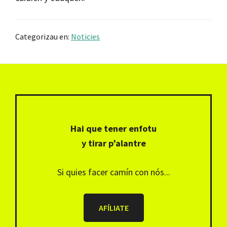
Categorizau en:
Noticies
Footer
Hai que tener enfotu
y tirar p’alantre
Si quies facer camín con nós...
AFÍLIATE